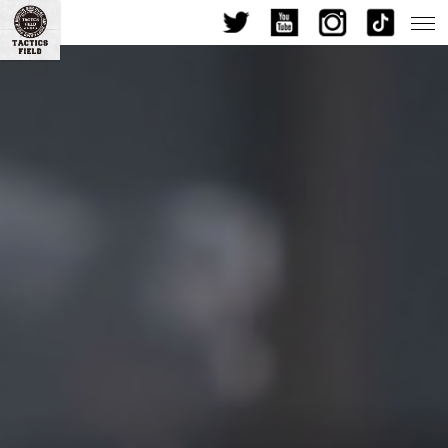
九州最大級!? インドア・サバイバルゲーム・フィールド- |福岡サバゲ