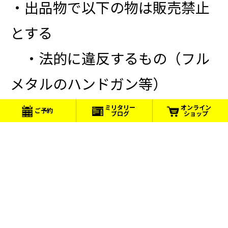
・出品物で以下の物は販売禁止
とする
・法的に違反するもの（フル
メタルのハンドガン等）
・ナイフ（刃がついている、
ミリタリー
オンライン
ご予約
ブログ
ショップ
模造刀）※樹脂製やゴム製のダ
ミーナイフは可
・販売時におけるトラブル、問
題行動についてはスタッフへ報